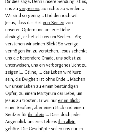
Dir dies sage. Denn unsere Sendung ist es, 
uns zu 
vergessen
, zu nichts zu werden... 
Wir sind so gering... Und dennoch will 
Jesus, dass das Heil 
von Seelen
 von 
unseren Opfern und unserer Liebe 
abhängt, er bettelt uns um Seelen... Ah; 
verstehen wir seinen 
Blick
! So wenige 
vermögen ihn zu verstehen. Jesus schenkt 
uns die besondere Gnade, uns selbst zu 
unterweisen, uns ein 
verborgenes Licht
 zu 
zeigen!... Céline, ... das Leben wird kurz 
sein, die Ewigkeit ist ohne Ende… Machen 
wir unser Leben zu einem beständigen 
Opfer, zu einem Martyrium der Liebe, um 
Jesus zu trösten. Er will nur 
einen Blick
; 
einen Seufzer, aber einen Blick und einen 
Seufzer für 
ihn allein
!... Dass doch jeder 
Augenblick unseres Lebens 
ihm allein
gehöre. Die Geschöpfe sollen uns nur im 