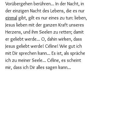
Vorübergehen berühren… In der Nacht, in 
der einzigen Nacht des Lebens, die es nur 
einmal
 gibt, gilt es nur eines zu tun: lieben, 
Jesus lieben mit der ganzen Kraft unseres 
Herzens, und ihm Seelen zu retten; damit 
er geliebt werde... O, dahin wirken, dass 
Jesus geliebt werde! Céline! Wie gut ich 
mit Dir sprechen kann... Es ist, als spräche 
ich zu meiner Seele… Céline, es scheint 
mir, dass ich Dir alles sagen kann… 
(Nochmals Dank für Deine hübschen 
Blumentöpfe. Das Jesuskind 
strahlt
 ganz, 
weil es so schön geschmückt ist.)
Sr. Thérèse vom Kind Jesus, vom Hl. Antlitz