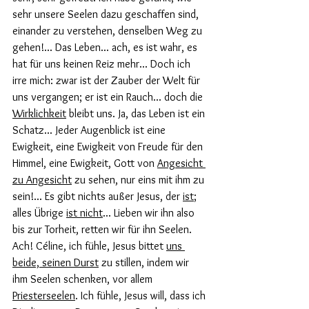
sehr unsere Seelen dazu geschaffen sind, 
einander zu verstehen, denselben Weg zu 
gehen!... Das Leben... ach, es ist wahr, es 
hat für uns keinen Reiz mehr... Doch ich 
irre mich: zwar ist der Zauber der Welt für 
uns vergangen; er ist ein Rauch... doch die 
Wirklichkeit
 bleibt uns. Ja, das Leben ist ein 
Schatz... Jeder Augenblick ist eine 
Ewigkeit, eine Ewigkeit von Freude für den 
Himmel, eine Ewigkeit, Gott von 
Angesicht 
zu Angesicht
 zu sehen, nur eins mit ihm zu 
sein!... Es gibt nichts außer Jesus, der 
ist
; 
alles Übrige 
ist nicht
... Lieben wir ihn also 
bis zur Torheit, retten wir für ihn Seelen. 
Ach! Céline, ich fühle, Jesus bittet 
uns 
beide, seinen Durst
 zu stillen, indem wir 
ihm Seelen schenken, vor allem 
Priesterseelen
. Ich fühle, Jesus will, dass ich 