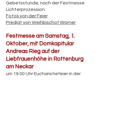
Gebetsstunde; nach der Festmesse
Lichterprozession
Fotos von der Feier
Predigt von Weihbischof Wörner
Festmesse am Samstag, 1.
Oktober, mit Domkapitular
Andreas Rieg auf der
Liebfrauenhöhe in Rottenburg
am Neckar
um 19.00 Uhr Eucharistiefeier in der
Krönungskirche
Bericht von der Feier
Rosenblätterabend am
Samstag, 1. Oktober, mit der
Gemeinschaft der
Seligpreisungen
um 18.00 Uhr im Herz-Jesu-Kloster,