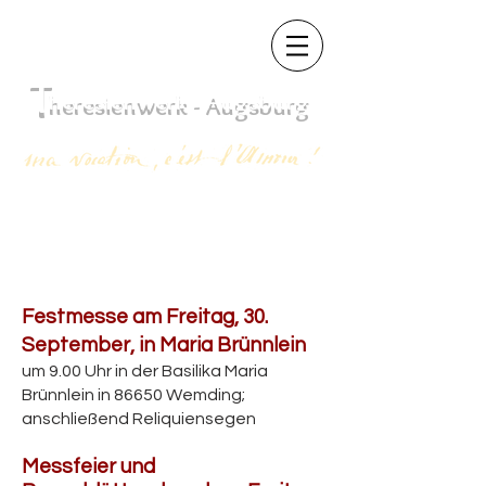
T
heres
ienwerk - Augsb
urg
Festmesse am Freitag, 30.
September, in Maria Brünnlein
um 9.00 Uhr in der Basilika Maria
Brünnlein in 86650 Wemding;
anschließend Reliquiensegen
Messfeier und