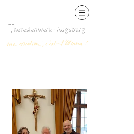
T
heres
ienwerk - Augsb
urg