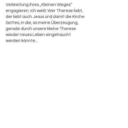
Verbreitung ihres „Kleinen Weges“
engagieren. Ich weiß: Wer Therese liebt,
der liebt auch Jesus und damit die Kirche
Gottes, in die, so meine Überzeugung,
gerade durch unsere kleine Therese
wieder neues Leben eingehaucht
werden könnte...
Mitglied im Vorstand
Monika Zeitler
Beratungsgremium des
Theresienwerk e.V.