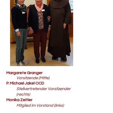
Margarete Granger
Vorsitzende (Mitte)
P. Michael Jakel OCD
Stellvertretender Vorsitzender
(rechts)
Monika Zeitler
Mitglied im Vorstand (links)