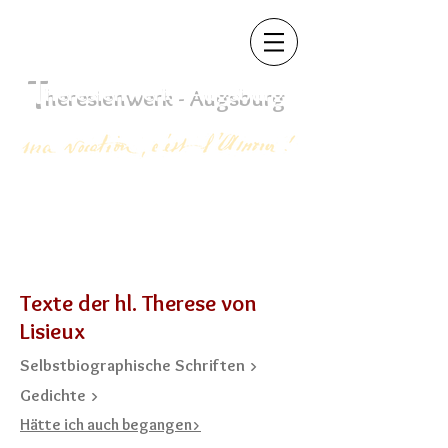
T
heres
ienwerk - Augsb
urg
Texte der hl. Therese von
Lisieux
Selbstbiographische Schriften >
Gedichte >
Hätte ich auch begangen>