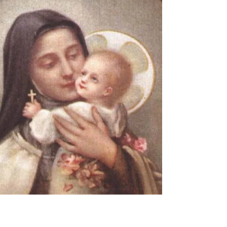
23. Dez. 2022
2 Min. Lesezeit
Der Jesusknabe der hl. Therese
von Camille Burette, Archivarin des Karmels von
Lisieux Als Therese am 10. Januar 1889, dem Tag
ihrer Einkleidung, die Klausur des...