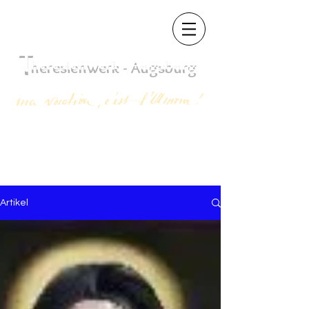
T
heres
ienwerk - Augsb
urg
Artikel