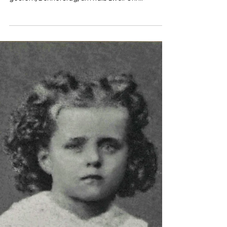
P. Georg Gantioler FSO
1. Jan. 2023
1 Min. Lesezeit
Geburt Thereses
Brief von Zelié Martin an ihre Schwägerin am 3.
Januar 1873 (CF 84) Mein kleines Mädchen kam
gestern, Donnerstag, um halb zwölf Uhr...