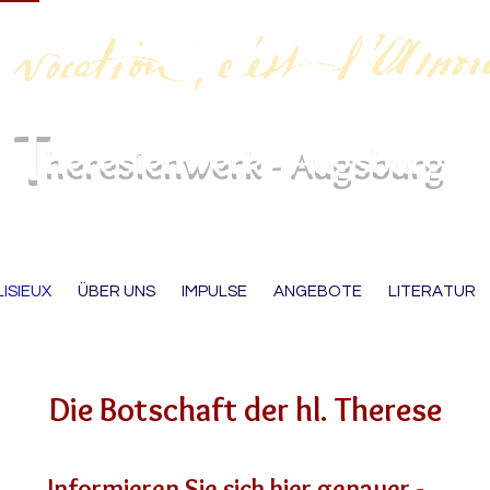
T
heres
ienwerk - Augsb
urg
LISIEUX
ÜBER UNS
IMPULSE
ANGEBOTE
LITERATUR
Die Botschaft der hl. Therese
Informieren Sie sich hier genauer -