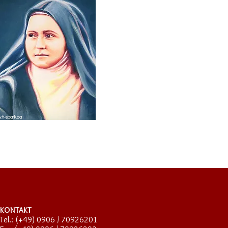
ti-spark.ca
KONTAKT
Tel.: (+49) 0906 / 70926201