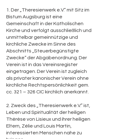
1. Der „Theresienwerk e.V.” mit Sitz im
Bistum Augsburg ist eine
Gemeinschaft in der Katholischen
Kirche und verfolgt ausschließlich und
unmittelbar gemeinnützige und
kirchliche Zwecke im Sinne des
Abschnitts „Steuerbegünstigte
Zwecke“ der Abgabenordnung. Der
Verein ist in das Vereinsregister
eingetragen. Der Verein ist zugleich
als privater kanonischer Verein ohne
kirchliche Rechtspersönlichkeit gem.
cc. 321 – 326 CIC kirchlich anerkannt.
2. Zweck des „Theresienwerk e.V.” ist,
Leben und Spiritualität der heiligen
Thérèse von Lisieux und ihrer heiligen
Eltern, Zélie und Louis Martin,
interessierten Menschen nahe zu