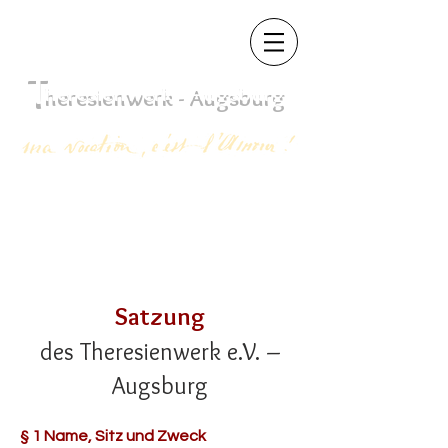
T
heres
ienwerk - Augsb
urg
Satzung
des Theresienwerk e.V. –
Augsburg
§ 1 Name, Sitz und Zweck