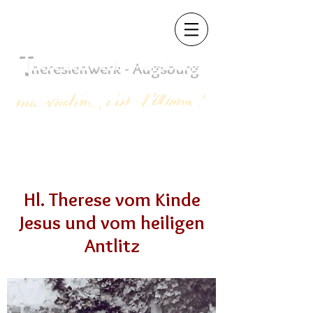
T
heres
ienwerk - Augsb
urg
Hl. Therese vom Kinde
Jesus und vom heiligen
Antlitz