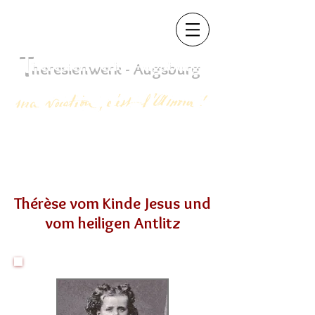
T
heres
ienwerk - Augsb
urg
Thérèse vom Kinde Jesus und
vom heiligen Antlitz