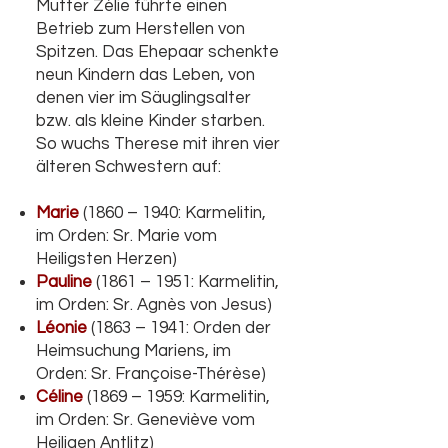
Mutter Zélie führte einen
Betrieb zum Herstellen von
Spitzen. Das Ehepaar schenkte
neun Kindern das Leben, von
denen vier im Säuglingsalter
bzw. als kleine Kinder starben.
So wuchs Therese mit ihren vier
älteren Schwestern auf:
Marie
(1860 – 1940: Karmelitin,
im Orden: Sr. Marie vom
Heiligsten Herzen)
Pauline
(1861 – 1951: Karmelitin,
im Orden: Sr. Agnès von Jesus)
Léonie
(1863 – 1941
: Orden der
Heimsuchung Mariens, im
Orden: Sr. Françoise-Thérèse)
Céline
(1869 – 1959: Karmelitin,
im Orden: Sr. Geneviève vom
Heiligen Antlitz)