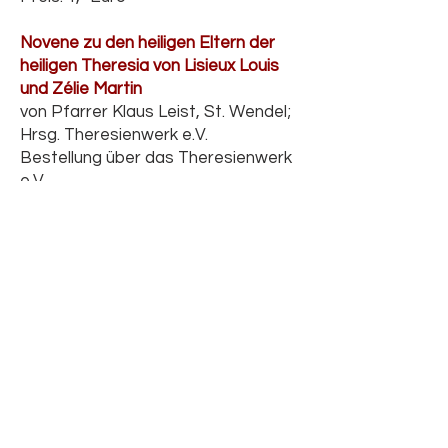
Novene zu den heiligen Eltern der
heiligen Theresia von Lisieux Louis
und Zélie Martin
von Pfarrer Klaus Leist, St. Wendel;
Hrsg. Theresienwerk e.V.
Bestellung über das Theresienwerk
e.V.
Preis: 2,- Euro
Novene zu Zelié und Louis Martin
Übersetzung und Gestaltung:
„Familie Mariens“
Bestellung über das Theresienwerk
e.V
Preis: 2,50 Euro
Novene zu Léonie Martin
übersetzt aus dem Französischen