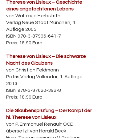
Therese von Lisieux – Geschichte
eines angefochtenen Lebens
von Waltraud Herbstrith
Verlag Neue Stadt München, 4.
Auflage 2005
ISBN
978-3-87996-641-7
Preis: 18,90 Euro
Therese von Lisieux – Die schwarze
Nacht des Glaubens
von Christian Feldmann
Patris Verlag Vallendar, 1. Auflage
2013
ISBN
978-3-87620-392-8
Preis: 18,90 Euro
Die Glaubensprüfung – Der Kampf der
hl. Therese von Lisieux
von P. Emmanuel Renault OCD;
übersetzt von Harald Beck
Hrsg. Theresienwerk e.V. Paulinus-