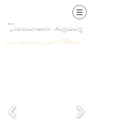
T
heres
ienwerk - Augsb
urg