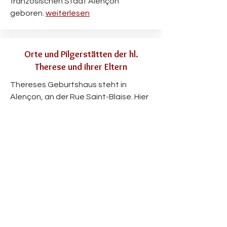
französischen Stadt Alençon
geboren.
weiterlesen
Orte und Pilgerstätten der hl.
Therese und ihrer Eltern
Thereses Geburtshaus steht in
Alençon, an der Rue Saint-Blaise. Hier
wurde sie am 2. Januar 1873 geboren.
Das schmale Haus
weiterlesen
Theresienwerk e.V.
Rundbrief - Mitgliedschaft
Um die heilige Therese und ihre Eltern
zu verehren und ihre Botschaft zu
verstehen, braucht niemand einen