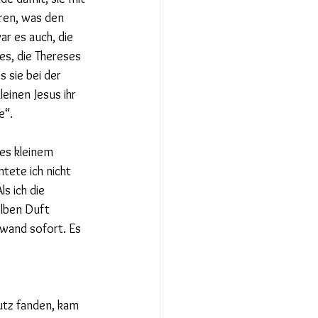
ren, was den 
r es auch, die 
s, die Thereses 
 sie bei der 
einen Jesus ihr 
e“.
es kleinem 
tete ich nicht 
s ich die 
elben Duft 
wand sofort. Es 
utz fanden, kam 