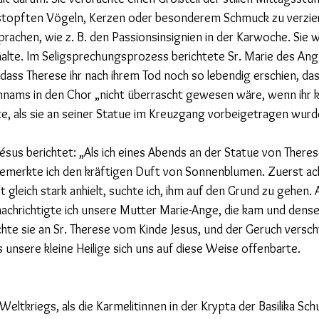
stopften Vögeln, Kerzen oder besonderem Schmuck zu verzie
rachen, wie z. B. den Passionsinsignien in der Karwoche. Sie wa
alte. Im Seligsprechungsprozess berichtete Sr. Marie des Ange
ass Therese ihr nach ihrem Tod noch so lebendig erschien, dass
hnams in den Chor „nicht überrascht gewesen wäre, wenn ihr kl
te, als sie an seiner Statue im Kreuzgang vorbeigetragen wurd
sus berichtet: „Als ich eines Abends an der Statue von Theres
bemerkte ich den kräftigen Duft von Sonnenblumen. Zuerst ach
 gleich stark anhielt, suchte ich, ihm auf den Grund zu gehen. Al
nachrichtigte ich unsere Mutter Marie-Ange, die kam und dens
hte sie an Sr. Therese vom Kinde Jesus, und der Geruch versch
 unsere kleine Heilige sich uns auf diese Weise offenbarte.
ltkriegs, als die Karmelitinnen in der Krypta der Basilika Sch