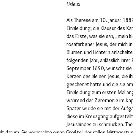
Lisieux
Als Therese am 10. Januar 1889
Einkleidung, die Klausur des Ka
das Erste, was sie sah, „mein kl
rosafarbener Jesus, der mich i
Blumen und Lichtern anlächelte
folgenden Jahr, anlässlich ihrer
September 1890, wünscht sie si
Kerzen des kleinen Jesus, die ihr
geschenkt hatte und die sie am 
Einkleidung zum ersten Mal an
während der Zeremonie im Kapi
Später wurde sie mit der Aufga
diese im Kreuzgang aufgestellt
Jesuskindes zu schmücken. Th
lt darum. Sie verbrachte einen Großteil der stillen Mittagsstun