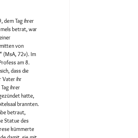
, dem Tag ihrer 
rmels betrat, war 
einer 
nmitten von 
“ (MsA, 72v). Im 
 Profess am 8. 
ch, dass die 
 Vater ihr 
Tag ihrer 
gezündet hatte, 
telsaal brannten.
be betraut, 
e Statue des 
erese kümmerte 
de damit, sie mit 