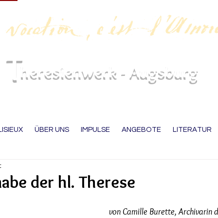
T
heres
ienwerk - Augsb
urg
LISIEUX
ÜBER UNS
IMPULSE
ANGEBOTE
LITERATUR
t
abe der hl. Therese
von Camille Burette, Archivarin 