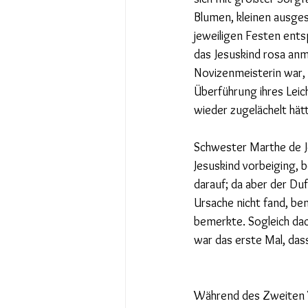
Blumen, kleinen ausge
jeweiligen Festen entsp
das Jesuskind rosa anm
Novizenmeisterin war, d
Überführung ihres Leic
wieder zugelächelt hät
Schwester Marthe de Jé
Jesuskind vorbeiging, 
darauf; da aber der Duft
Ursache nicht fand, be
bemerkte. Sogleich dac
war das erste Mal, dass
Während des Zweiten We