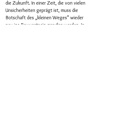
die Zukunft. In einer Zeit, die von vielen 
Unsicherheiten geprägt ist, muss die 
Botschaft des „kleinen Weges“ wieder 
neu ins Bewusstsein gerufen werden. In 
der Tat, wenn Therese über die Zukunft 
spricht, bezeichnet sie sie immer als Ziel, 
das es zu erreichen gilt. Sie ist bereits 
dort, weil sie weiß, wohin sie gehen soll. 
Oft suchen wir nach Wegen, ein Ziel zu 
erreichen, bevor wir wissen, was es ist, 
und wir sind verzweifelt, weil wir nicht 
weiterkommen. Für sie ist ihr Ziel klar: der 
Himmel.
Dieser Paradigmenwechsel in der 
Sichtweise ist außergewöhnlich und macht 
Thereses Wunsch verständlich, bald in den 
Himmel zu kommen. Wie sie sagt, beginnt 
ihr Werk eigentlich erst im Himmel. Sobald 