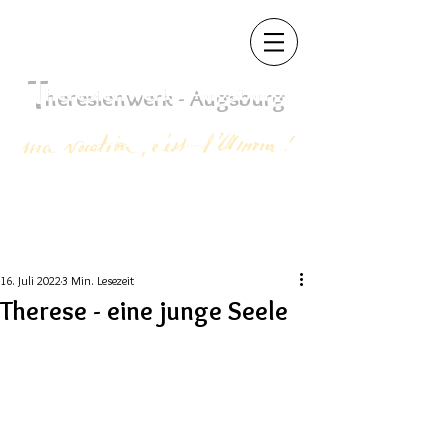
T
heres
ienwerk - Augsb
urg
16. Juli 2022
3 Min. Lesezeit
Therese - eine junge Seele