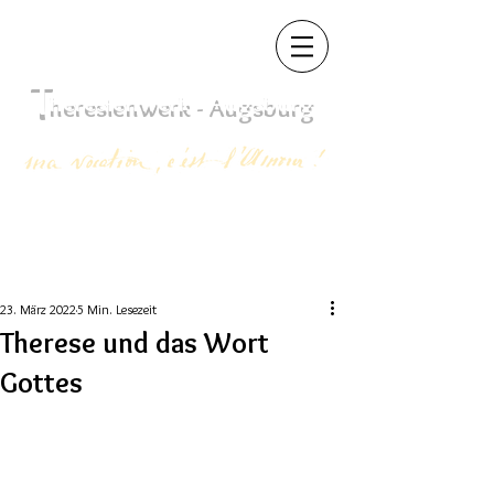
T
heres
ienwerk - Augsb
urg
23. März 2022
5 Min. Lesezeit
Therese und das Wort
Gottes