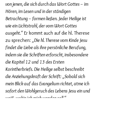
von jenen, die sich durch das Wort Gottes – im 
Hören, im Lesen und in der ständigen 
Betrachtung – formen ließen. Jeder Heilige ist 
wie ein Lichtstrahl, der vom Wort Gottes 
ausgeht.“
 Er kommt auch auf die hl. Therese 
zu sprechen: 
„Die hl. Therese vom Kinde Jesu 
findet die Liebe als ihre persönliche Berufung, 
indem sie die Schriften erforscht, insbesondere 
die Kapitel 12 und 13 des Ersten 
Korintherbriefs. Die Heilige selbst beschreibt 
die Anziehungskraft der Schrift: „Sobald sich 
mein Blick auf das Evangelium richtet, atme ich 
sofort den Wohlgeruch des Lebens Jesu ein und 
weiß, wohin ich mich wenden soll.“ 
In der Heiligen Schrift findet Therese immer 
neu Antwort auf ihre Fragen. In der 
Heiligen Schrift findet sie auch Nahrung für 
ihr Gebet. Sie schreibt in ihrer Geschichte 