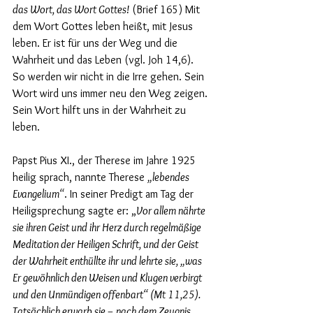
das Wort, das Wort Gottes!
 (Brief 165) Mit 
dem Wort Gottes leben heißt, mit Jesus 
leben. Er ist für uns der Weg und die 
Wahrheit und das Leben (vgl. Joh 14,6). 
So werden wir nicht in die Irre gehen. Sein 
Wort wird uns immer neu den Weg zeigen. 
Sein Wort hilft uns in der Wahrheit zu 
leben. 
Papst Pius XI., der Therese im Jahre 1925 
heilig sprach, nannte Therese 
„lebendes 
Evangelium“
. In seiner Predigt am Tag der 
Heiligsprechung sagte er: „
Vor allem nährte 
sie ihren Geist und ihr Herz durch regelmäßige 
Meditation der Heiligen Schrift, und der Geist 
der Wahrheit enthüllte ihr und lehrte sie, „was 
Er gewöhnlich den Weisen und Klugen verbirgt 
und den Unmündigen offenbart“ (Mt 11,25). 
Tatsächlich erwarb sie – nach dem Zeugnis 