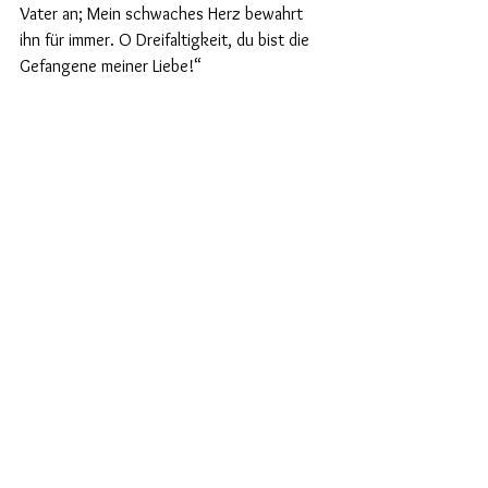
Vater an; Mein schwaches Herz bewahrt 
ihn für immer. O Dreifaltigkeit, du bist die 
Gefangene meiner Liebe!“
Im Katechismus der Katholischen Kirche 
heißt es (Nr 736): „Kraft der Macht des 
Heiligen Geistes können die Kinder Gottes 
Frucht bringen. Er, der uns dem wahren 
Weinstock aufgepfropft hat, wird uns ‚die 
Frucht des Geistes‘ tragen lassen: ‚Liebe, 
Freude, Friede, Langmut, Freundlichkeit, 
Güte, Treue, Sanftmut und 
Selbstbeherrschung‘ (Gal 5,22-23). Der 
Geist ist unser Leben.“ All diese Früchte 
des Heiligen Geistes sind am Leben der hl. 
Therese wunderbar sichtbar geworden.
P. Georg Gantioler FSO