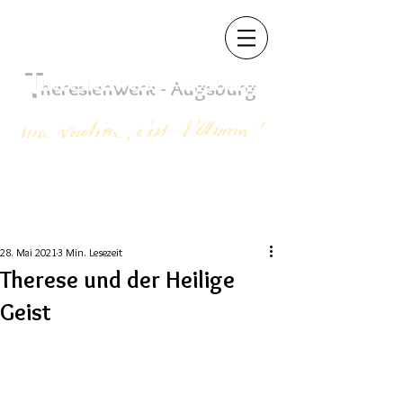
T
heres
ienwerk - Augsb
urg
28. Mai 2021
3 Min. Lesezeit
Therese und der Heilige
Geist