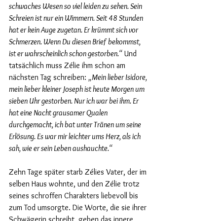
schwaches Wesen so viel leiden zu sehen. Sein 
Schreien ist nur ein Wimmern. Seit 48 Stunden 
hat er kein Auge zugetan. Er krümmt sich vor 
Schmerzen. Wenn Du diesen Brief bekommst, 
ist er wahrscheinlich schon gestorben.“
 Und 
tatsächlich muss Zélie ihm schon am 
nächsten Tag schreiben: 
„Mein lieber Isidore, 
mein lieber kleiner Joseph ist heute Morgen um 
sieben Uhr gestorben. Nur ich war bei ihm. Er 
hat eine Nacht grausamer Qualen 
durchgemacht, ich bat unter Tränen um seine 
Erlösung. Es war mir leichter ums Herz, als ich 
sah, wie er sein Leben aushauchte.“
Zehn Tage später starb Zélies Vater, der im 
selben Haus wohnte, und den Zélie trotz 
seines schroffen Charakters liebevoll bis 
zum Tod umsorgte. Die Worte, die sie ihrer 
Schwägerin schreibt, geben das innere 