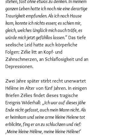
stehen, fast ohne etwas zu denken. In meinem 
ganzen Leben hatte ich noch nie eine derartige 
Traurigkeit empfunden. Als ich nach Hause 
kam, konnte ich nichts essen; es schien mir, 
gleich, welches Unglück mich auch träfe, es 
würde mich jetzt gefühllos lassen.“
 Das tiefe 
seelische Leid hatte auch körperliche 
Folgen: Zélie litt an Kopf- und 
Zahnschmerzen, an Schlaflosigkeit und an 
Depressionen.
Zwei Jahre später stirbt recht unerwartet 
Hélène im Alter von fünf Jahren. In einigen 
Briefen Zélies findet dieses tragische 
Ereignis Widerhall: 
„Ich war auf dieses jähe 
Ende nicht gefasst, auch mein Mann nicht. Als 
er heimkam und seine arme kleine Helene tot 
erblickte, fing er an zu schluchzen und rief: 
‚Meine kleine Hélène, meine kleine Hélène!‘ 