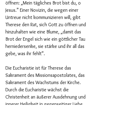
öffnen: „Mein tägliches Brot bist du, o 
Jesus.” Einer Novizin, die wegen einer 
Untreue nicht kommunizieren will, gibt 
Therese den Rat, sich Gott zu öffnen und 
hinzuhalten wie eine Blume, „damit das 
Brot der Engel sich wie ein göttlicher Tau 
herniedersenke, sie stärke und ihr all das 
gebe, was ihr fehlt“.
Die Eucharistie ist für Therese das 
Sakrament des Missionsapostolates, das 
Sakrament des Wachstums der Kirche. 
Durch die Eucharistie wächst die 
Christenheit an äußerer Ausdehnung und 
innerer Heiligkeit in gegenseitiger Liebe. 
Sie bewirkt, dass die durch die Sünde 
zerstreuten Gotteskinder zur Einheit 
zurückkehren. Therese naht sich der 
Eucharistie wie ein Kind und entdeckt dort 