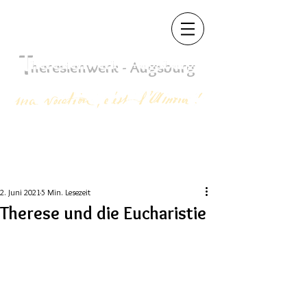
T
heres
ienwerk - Augsb
urg
2. Juni 2021
5 Min. Lesezeit
Therese und die Eucharistie